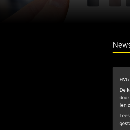
New
HVG 
De k
door 
len z
Lee
gesta