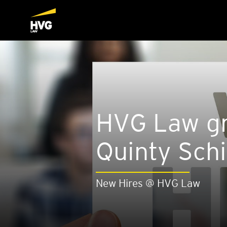
HVG Law gr
Quin­ty Schi
New Hires @ HVG Law