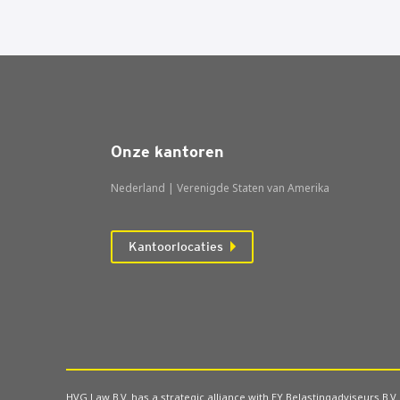
Onze kantoren
Nederland | Verenigde Staten van Amerika
Kantoorlocaties
HVG Law B.V. has a strategic alliance with EY Belastingadviseurs B.V.