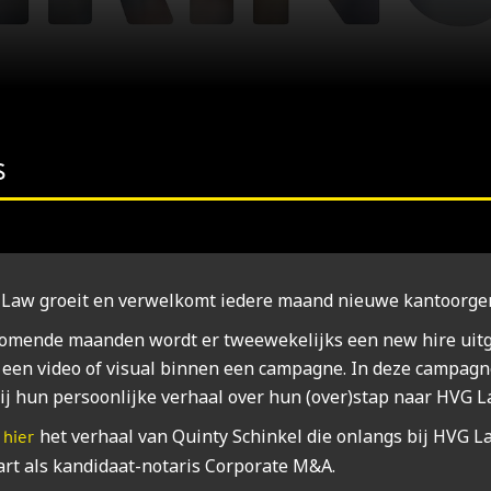
s
Law groeit en ver­wel­komt iede­re maand nieu­we kan­toor­ge­n
omen­de maan­den wordt er twee­we­ke­lijks een new hire uit­ge
een video of visu­al bin­nen een cam­pag­ne. In deze cam­pag­ne
ij hun per­soon­lij­ke ver­haal over hun (over)stap naar HVG L
s
het ver­haal van Quin­ty Schin­kel die onlangs bij HVG L
hier
rt als kan­di­daat-nota­ris Cor­po­ra­te M&A.