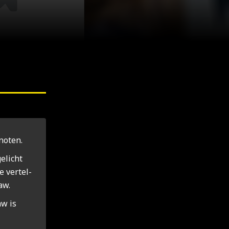
o­ten.
­licht
 ver­tel­
aw.
aw is