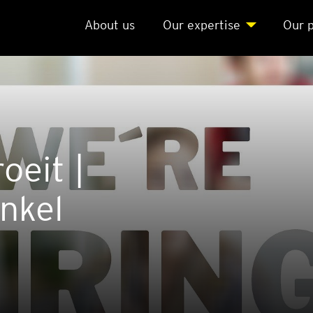
About us
Our exper­ti­se
Our p
oeit |
n­kel