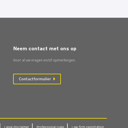
Neem contact met ons op
Voor al uw vragen en/of opmerkingen.
Contactformulier
Legal dis­clai­mer
Pro­fes­si­o­nal rules
Law firm regi­stra­ti­on