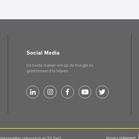
Social Media
De beste manier om op de hoogte én
geinformeerd te blijven.
 (hereinafter referred to as “EY Tax”)
Pri­va­cy sta­te­ment