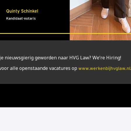
je nieuws­gie­rig gewor­den naar HVG Law? We’re Hiring!
voor alle open­staan­de vaca­tu­res op
www.werkenbijhvglaw.nl