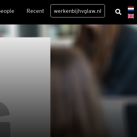
eo­p­le
Recent
werkenbijhvglaw.nl