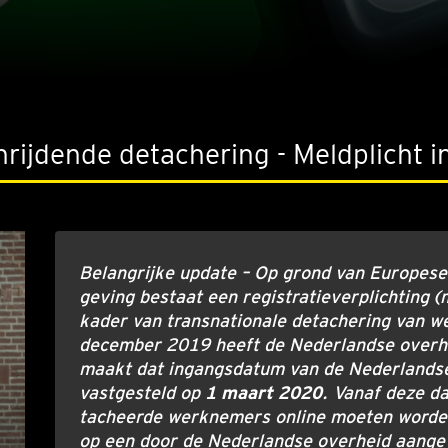
rijdende detachering - Meldplicht 
Belang­rij­ke upda­te – Op grond van Euro­pe­se
ge­ving bestaat een regi­stra­tie­ver­plich­ting (
kader van trans­na­ti­o­na­le deta­che­ring van 
decem­ber 2019 heeft de Neder­land­se over­h
maakt dat ingangs­da­tum van de Neder­land­se
vast­ge­steld op
1 maart 2020
. Van­af deze d
ta­cheer­de werk­ne­mers onli­ne moe­ten wor­de
op een door de Neder­land­se over­heid aan­ge­w