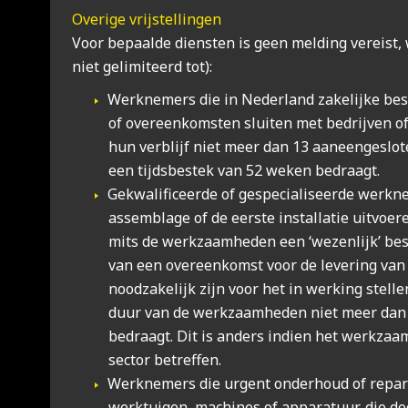
Ove­ri­ge vrij­stel­lin­gen
Voor bepaal­de dien­sten is geen mel­ding ver­eist,
niet geli­mi­teerd tot):
Werk­ne­mers die in Neder­land zake­lij­ke bes
of over­een­kom­sten slui­ten met bedrij­ven of 
hun ver­blijf niet meer dan 13 aan­een­ge­slo
een tijds­be­stek van 52 weken bedraagt.
Gekwa­li­fi­ceer­de of gespe­ci­a­li­seer­de werk­ne
assem­bla­ge of de eer­ste instal­la­tie uit­voe
mits de werk­zaam­he­den een ‘wezen­lijk’ bes
van een over­een­komst voor de leve­ring van 
nood­za­ke­lijk zijn voor het in wer­king stel­l
duur van de werk­zaam­he­den niet meer dan
bedraagt. Dit is anders indien het werk­zaa
sec­tor betref­fen.
Werk­ne­mers die urgent onder­houd of repa­ra
werk­tui­gen, machi­nes of appa­ra­tuur, die do