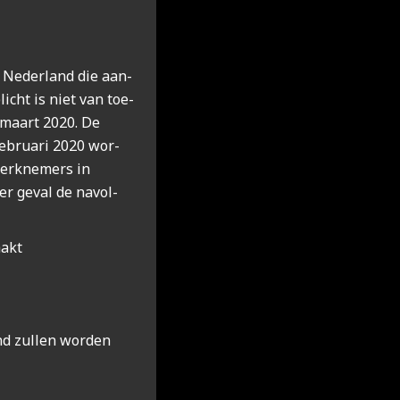
ar Neder­land die aan­
licht is niet van toe­
1 maart 2020. De
ebru­a­ri 2020 wor­
werk­ne­mers in
der geval de navol­
aakt
and zul­len wor­den