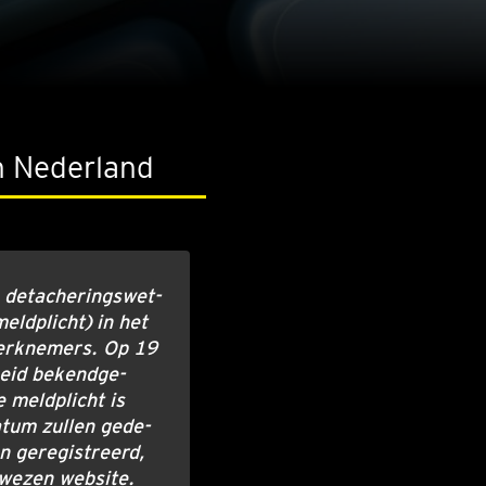
in Nederland
 deta­che­rings­wet­
meld­plicht) in het
werk­ne­mers. Op 19
eid bekend­ge­
 meld­plicht is
atum zul­len gede­
n gere­gi­streerd,
e­zen web­si­te.