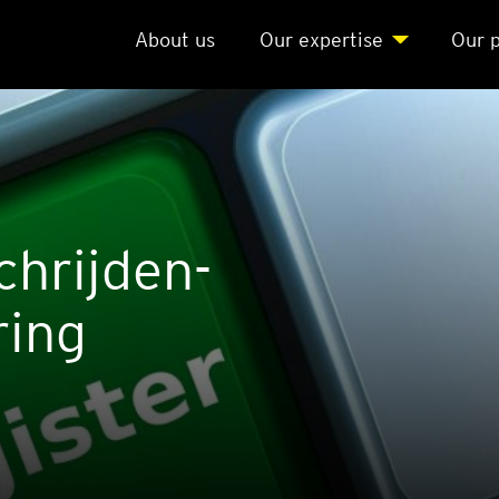
About us
Our exper­ti­se
Our p
chrij­den­
ring