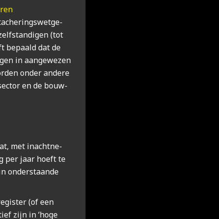
o­ren
a­che­rings­wet­ge­
elf­stan­di­gen (tot
eft bepaald dat de
i­gen in aan­ge­we­zen
 wor­den onder ande­re
e sec­tor en de bouw­
at, met inacht­ne­
g per jaar hoeft te
in onder­staan­de
e­gis­ter (of een
tief zijn in ‘hoge