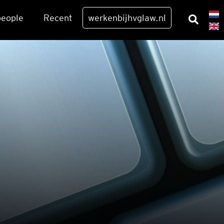
eo­p­le
Recent
werkenbijhvglaw.nl