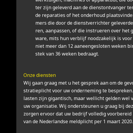
ter zijn gele­verd aan de dienst­ont­van­ger t
de repa­ra­ties of het onder­houd plaats­vin­d
mers die door de dienst­ver­rich­ter gele­ver­de 
ren, aan­pas­sen, of die instru­e­ren over het
wa­re, mits hun ver­blijf nood­za­ke­lijk is voor 
niet meer dan 12 aan­een­ge­slo­ten weken bin
stek van 36 weken bedraagt.
Onze dien­sten
Wij gaan graag met u het gesprek aan om de gevol
stra­tie­plicht voor uw onder­ne­ming te bespre­ken. 
las­ten zijn gigan­tisch, maar wel­licht gel­den wel vr
uw orga­ni­sa­tie. Wij onder­steu­nen u graag bij de
zor­gen ervoor dat uw bedrijf vol­le­dig voor­be­reid 
van de Neder­land­se meld­plicht per 1 maart 2020.