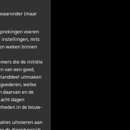
 waar­on­der (maar
pre­kin­gen voe­ren
instel­lin­gen, mits
­ten weken bin­nen
­mers die de ini­ti­ë­le
­ren van een goed,
tand­deel uit­ma­ken
goe­de­ren, wel­ke
en daar­van en de
 acht dagen
m­he­den in de bouw­
­ties uit­voe­ren aan
or de dienst­ver­rich­