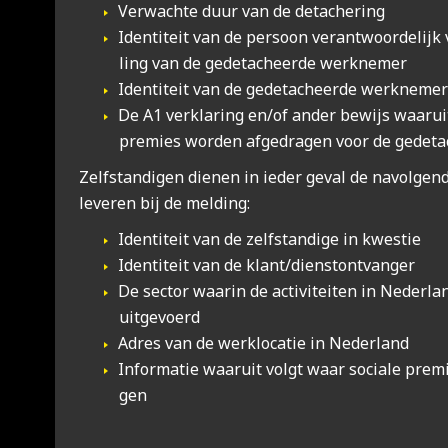
Ver­wach­te duur van de deta­che­ring
Iden­ti­teit van de per­soon ver­ant­woor­de­lijk v
ling van de gede­ta­cheer­de werk­ne­mer
Iden­ti­teit van de gede­ta­cheer­de werk­ne­me
De A1 ver­kla­ring en/of ander bewijs waar­uit
pre­mies wor­den afge­dra­gen voor de gede­ta
Zelf­stan­di­gen die­nen in ieder geval de navol­gen­
leve­ren bij de mel­ding:
Iden­ti­teit van de zelf­stan­di­ge in kwes­tie
Iden­ti­teit van de klant/dienstontvanger
De sec­tor waar­in de acti­vi­tei­ten in Neder­l
uit­ge­voerd
Adres van de werk­lo­ca­tie in Neder­land
Infor­ma­tie waar­uit volgt waar soci­a­le pre­
gen