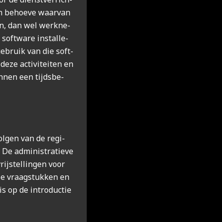
en behoe­ve waar­van
en, dan wel werk­ne­
soft­wa­re instal­le­
 gebruik van die soft­
deze acti­vi­tei­ten en
­nen een tijds­be­
­gen van de regi­
De admi­ni­stra­tie­ve
ij­stel­lin­gen voor
ze vraag­stuk­ken en
is op de intro­duc­tie