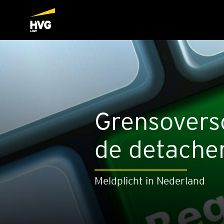
Grens­over­s
de deta­che­
Meldplicht in Nederland