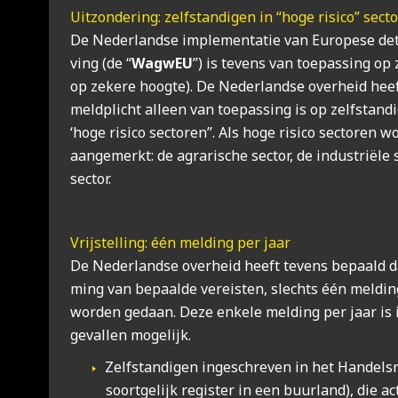
Uit­zon­de­ring: zelf­stan­di­gen in “hoge risi­co” sec­t
De Neder­land­se imple­men­ta­tie van Euro­pe­se det
ving (de “
Wag­wEU
”) is tevens van toe­pas­sing op z
op zeke­re hoog­te). De Neder­land­se over­heid he
meld­plicht alleen van toe­pas­sing is op zelf­stan­d
‘hoge risi­co sec­to­ren’’. Als hoge risi­co sec­to­ren
aan­ge­merkt: de agra­ri­sche sec­tor, de indu­stri­ë­l
sec­tor.
Vrij­stel­ling: één mel­ding per jaar
De Neder­land­se over­heid heeft tevens bepaald d
ming van bepaal­de ver­eis­ten, slechts één mel­din
wor­den gedaan. Deze enke­le mel­ding per jaar is 
geval­len moge­lijk.
Zelf­stan­di­gen inge­schre­ven in het Han­dels­r
soort­ge­lijk regis­ter in een buur­land), die ac