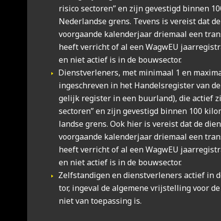
risi­co sec­to­ren’’ en zijn geves­tigd bin­nen 1
Neder­land­se grens. Tevens is ver­eist dat de z
voor­gaan­de kalen­der­jaar drie­maal een trans­
heeft ver­richt of al een Wag­wEU jaar­re­gi­stra
en niet actief is in de bouw­sec­tor.
Dienst­ver­le­ners, met mini­maal 1 en maxi­m
inge­schre­ven in het Han­dels­re­gis­ter van d
ge­lijk regis­ter in een buur­land), die actief zi
sec­to­ren’’ en zijn geves­tigd bin­nen 100 kil
land­se grens. Ook hier is ver­eist dat de diens
voor­gaan­de kalen­der­jaar drie­maal een trans­
heeft ver­richt of al een Wag­wEU jaar­re­gi­str
en niet actief is in de bouw­sec­tor.
Zelf­stan­di­gen en dienst­ver­le­ners actief in 
tor, inge­val de alge­me­ne vrij­stel­ling voor de
niet van toe­pas­sing is.