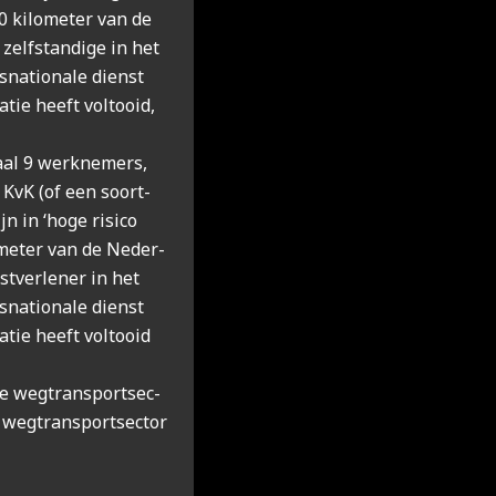
00 kilo­me­ter van de
elf­stan­di­ge in het
na­ti­o­na­le dienst
­tie heeft vol­tooid,
aal 9 werk­ne­mers,
e KvK (of een soort­
jn in ‘hoge risi­co
o­me­ter van de Neder­
t­ver­le­ner in het
na­ti­o­na­le dienst
a­tie heeft vol­tooid
de weg­trans­port­sec­
 weg­trans­port­sec­tor