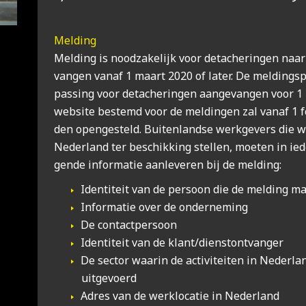
Mel­ding
Mel­ding is nood­za­ke­lijk voor deta­che­rin­gen na
van­gen van­af 1 maart 2020 of later. De mel­dings­p
pas­sing voor deta­che­rin­gen aan­ge­van­gen voor 
web­si­te bestemd voor de mel­din­gen zal van­af 1 f
den open­ge­steld. Bui­ten­land­se werk­ge­vers die 
Neder­land ter beschik­king stel­len, moe­ten in ie
gen­de infor­ma­tie aan­le­ve­ren bij de mel­ding:
Iden­ti­teit van de per­soon die de mel­ding m
Infor­ma­tie over de onder­ne­ming
De con­tact­per­soon
Iden­ti­teit van de klant/dienstontvanger
De sec­tor waar­in de acti­vi­tei­ten in Neder­l
uit­ge­voerd
Adres van de werk­lo­ca­tie in Neder­land