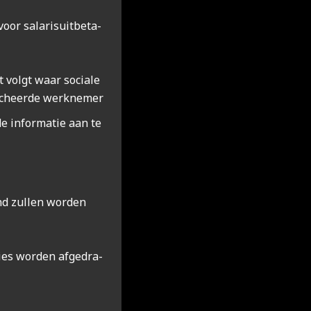
oor sala­ris­uit­be­ta­
r
 volgt waar soci­a­le
­cheer­de werk­ne­mer
de infor­ma­tie aan te
and zul­len wor­den
mies wor­den afge­dra­